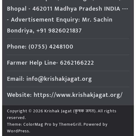
Bhopal - 462011 Madhya Pradesh INDIA ---
- Advertisement Enquiry: Mr. Sachin
Bondriya, +91 9826021837
Phone: (0755) 4248100
Farmer Help Line- 6262166222
Email: info@krishakjagat.org
Website: https://www.krishakjagat.org/
Copyright © 2026
Krishak Jagat (कृषक जगत)
. All rights
reserved.
Theme:
ColorMag Pro
by ThemeGrill. Powered by
WordPress
.