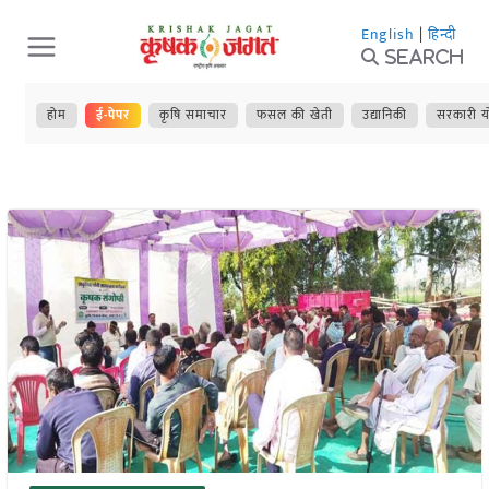
Skip
English
|
हिन्दी
to
Search
content
होम
ई-पेपर
कृषि समाचार
फसल की खेती
उद्यानिकी
सरकारी य