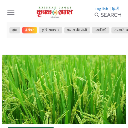
Skip
English
|
हिन्दी
to
Search
content
होम
ई-पेपर
कृषि समाचार
फसल की खेती
उद्यानिकी
सरकारी य