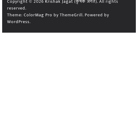
Copyright © 2026
Krishak Jagat (कृषक जगत)
. All rights
reserved.
Theme:
ColorMag Pro
by ThemeGrill. Powered by
WordPress
.