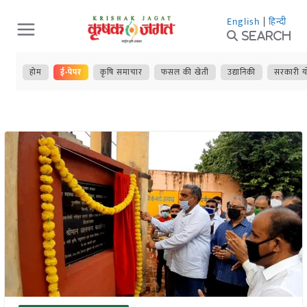
Skip
English
|
हिन्दी
to
Search
content
होम
ई-पेपर
कृषि समाचार
फसल की खेती
उद्यानिकी
सरकारी य