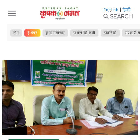
Skip
English
|
हिन्दी
to
Search
content
होम
ई-पेपर
कृषि समाचार
फसल की खेती
उद्यानिकी
सरकारी य