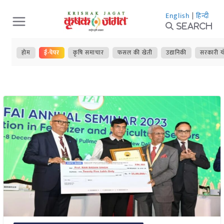
Skip
English
|
हिन्दी
to
Search
content
होम
ई-पेपर
कृषि समाचार
फसल की खेती
उद्यानिकी
सरकारी य