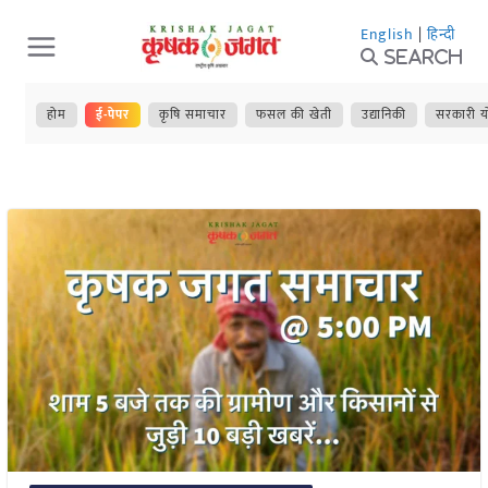
Skip
English
|
हिन्दी
to
Search
content
होम
ई-पेपर
कृषि समाचार
फसल की खेती
उद्यानिकी
सरकारी य