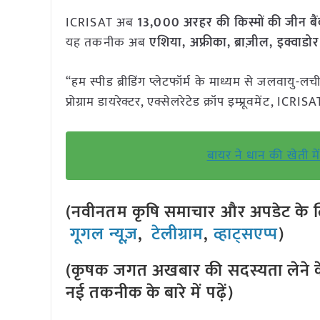
ICRISAT अब
13,000 अरहर की किस्मों की जीन बै
यह तकनीक अब
एशिया, अफ्रीका, ब्राज़ील, इक्वाडो
“हम स्पीड ब्रीडिंग प्लेटफॉर्म के माध्यम से जलवायु-ल
प्रोग्राम डायरेक्टर, एक्सेलरेटेड क्रॉप इम्प्रूवमेंट, ICRIS
बायर ने धान की खेती म
(नवीनतम कृषि समाचार और अपडेट के लि
गूगल न्यूज़
,
टेलीग्राम
,
व्हाट्सएप्प
)
(कृषक जगत अखबार की सदस्यता लेने क
नई तकनीक के बारे में पढ़ें)