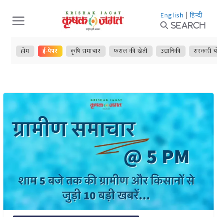
Skip
English
|
हिन्दी
to
Search
content
होम
ई-पेपर
कृषि समाचार
फसल की खेती
उद्यानिकी
सरकारी य