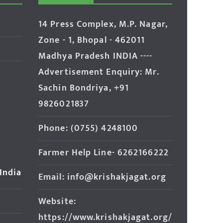
14 Press Complex, M.P. Nagar,
Zone - 1, Bhopal - 462011
Madhya Pradesh INDIA ----
Advertisement Enquiry: Mr.
Sachin Bondriya, +91
9826021837
Phone: (0755) 4248100
Farmer Help Line- 6262166222
 India
Email: info@krishakjagat.org
Website:
https://www.krishakjagat.org/