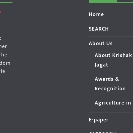
Home
SEARCH
k
About Us
her
The
About Krishak
edom
Jagat
gle
Awards &
Recognition
Agriculture in
E-paper