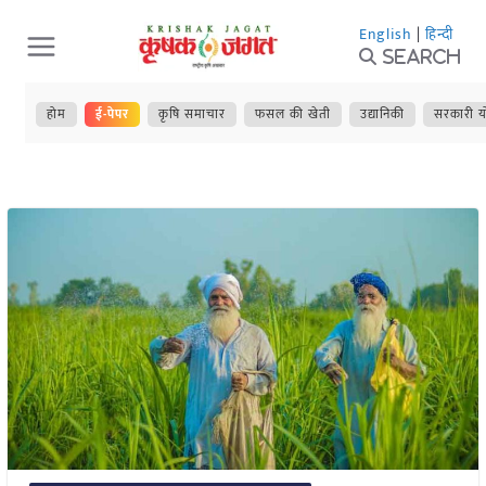
Skip
English
|
हिन्दी
to
Search
content
होम
ई-पेपर
कृषि समाचार
फसल की खेती
उद्यानिकी
सरकारी य