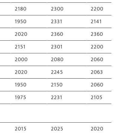
2180
2300
2200
1950
2331
2141
2020
2360
2360
2151
2301
2200
2000
2080
2060
2020
2245
2063
1950
2150
2060
1975
2231
2105
2015
2025
2020