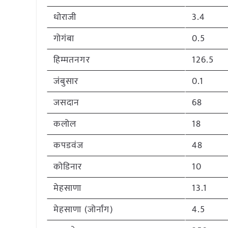
धोराजी
3.4
गोगंबा
0.5
हिम्मतनगर
126.5
जंबुसार
0.1
जसदान
68
कलोल
18
कपडवंज
48
कोडिनार
10
मेहसाणा
13.1
मेहसाणा (जोर्नांग)
4.5