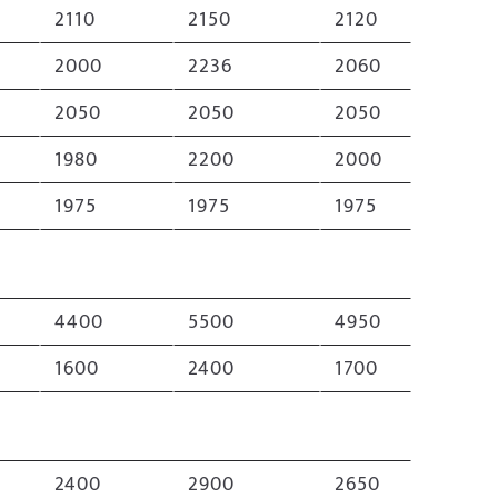
2110
2150
2120
2000
2236
2060
2050
2050
2050
1980
2200
2000
1975
1975
1975
4400
5500
4950
1600
2400
1700
2400
2900
2650