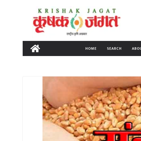
Skip
to
content
HOME
SEARCH
ABO