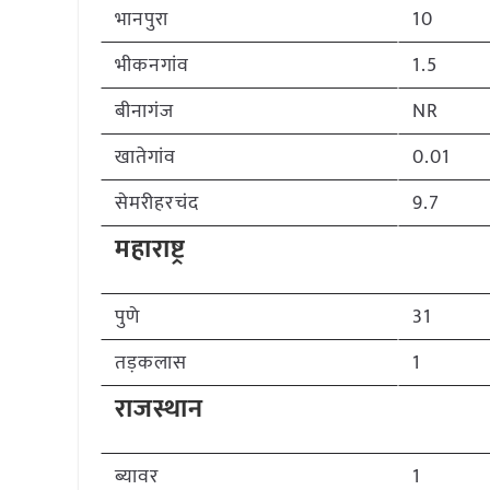
भानपुरा
10
भीकनगांव
1.5
बीनागंज
NR
खातेगांव
0.01
सेमरीहरचंद
9.7
महाराष्ट्र
पुणे
31
तड़कलास
1
राजस्थान
ब्यावर
1