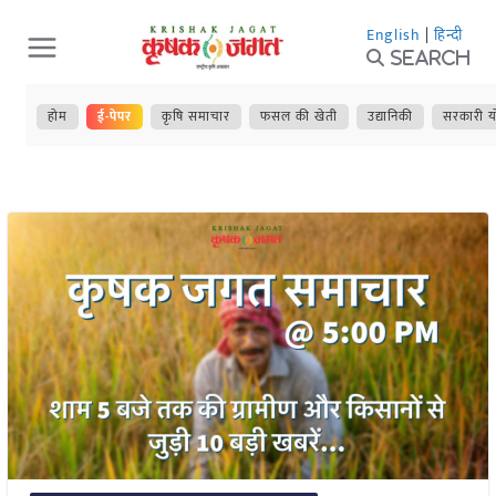
Skip
English
|
हिन्दी
to
Search
content
होम
ई-पेपर
कृषि समाचार
फसल की खेती
उद्यानिकी
सरकारी य