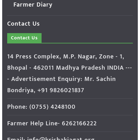
Farmer Diary
Contact Us
Contact Us
14 Press Complex, M.P. Nagar, Zone - 1,
Bhopal - 462011 Madhya Pradesh INDIA ---
- Advertisement Enquiry: Mr. Sachin
Bondriya, +91 9826021837
Phone: (0755) 4248100
Farmer Help Line- 6262166222
Email: info@krishakjagat.org