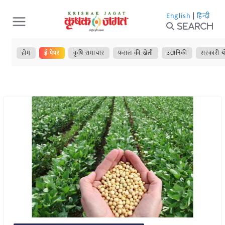
Skip
English
|
हिन्दी
to
Search
content
होम
ई-पेपर
कृषि समाचार
फसल की खेती
उद्यानिकी
सरकारी य