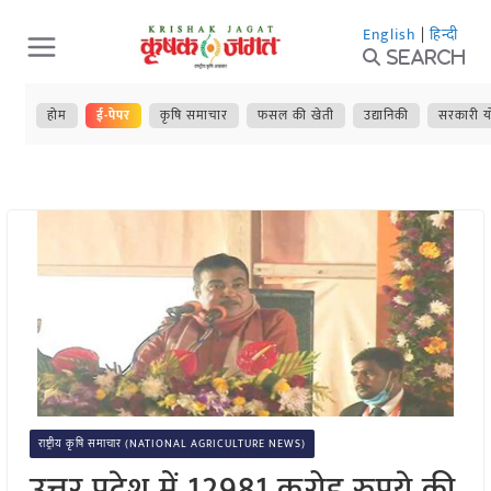
Skip
English
|
हिन्दी
to
Search
content
होम
ई-पेपर
कृषि समाचार
फसल की खेती
उद्यानिकी
सरकारी य
राष्ट्रीय कृषि समाचार (NATIONAL AGRICULTURE NEWS)
उत्तर प्रदेश में 12981 करोड़ रुपये की