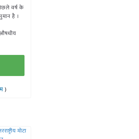
छले वर्ष के
ुमान है ।
व औषधीय
राम
)