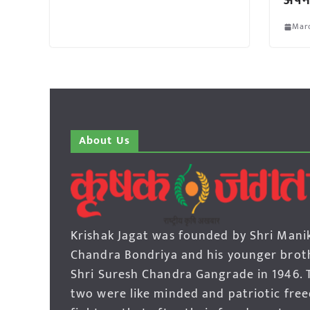
अपना
Marc
About Us
Krishak Jagat was founded by Shri Mani
Chandra Bondriya and his younger brot
Shri Suresh Chandra Gangrade in 1946. 
two were like minded and patriotic fre