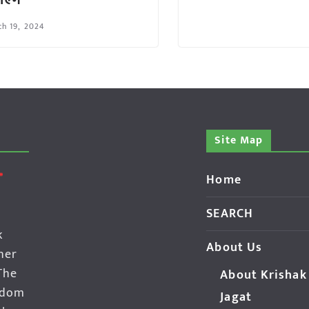
एंगे
h 19, 2024
Site Map
Home
SEARCH
k
About Us
her
The
About Krishak
edom
Jagat