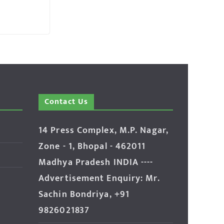
Contact Us
14 Press Complex, M.P. Nagar,
Zone - 1, Bhopal - 462011
Madhya Pradesh INDIA ----
Advertisement Enquiry: Mr.
Sachin Bondriya, +91
9826021837