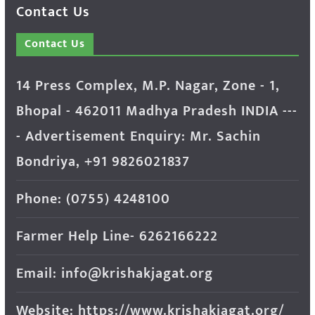
Contact Us
Contact Us
14 Press Complex, M.P. Nagar, Zone - 1,
Bhopal - 462011 Madhya Pradesh INDIA ---
- Advertisement Enquiry: Mr. Sachin
Bondriya, +91 9826021837
Phone: (0755) 4248100
Farmer Help Line- 6262166222
Email: info@krishakjagat.org
Website: https://www.krishakjagat.org/