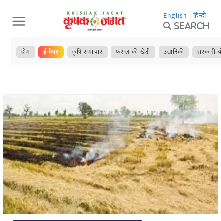
Skip
English
|
हिन्दी
to
Search
content
होम
ई-पेपर
कृषि समाचार
फसल की खेती
उद्यानिकी
सरकारी य