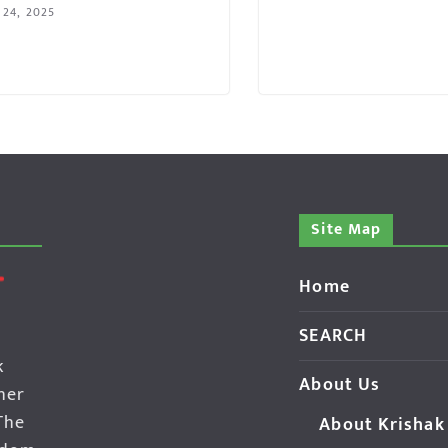
 24, 2025
Site Map
Home
SEARCH
k
About Us
her
The
About Krishak