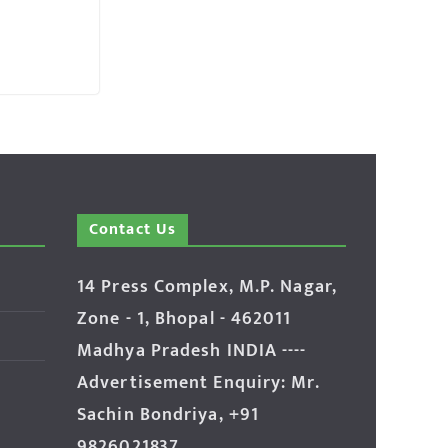
Contact Us
14 Press Complex, M.P. Nagar,
Zone - 1, Bhopal - 462011
Madhya Pradesh INDIA ----
Advertisement Enquiry: Mr.
Sachin Bondriya, +91
9826021837