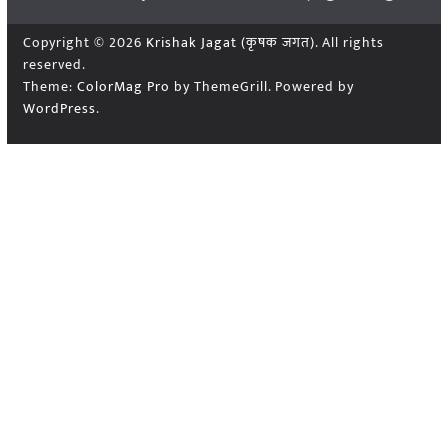
Copyright © 2026
Krishak Jagat (कृषक जगत)
. All rights
reserved.
Theme:
ColorMag Pro
by ThemeGrill. Powered by
WordPress
.