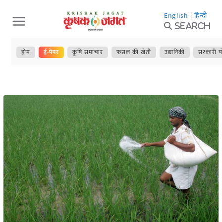
Skip
English
|
हिन्दी
to
Search
content
होम
ई-पेपर
कृषि समाचार
फसल की खेती
उद्यानिकी
सरकारी य