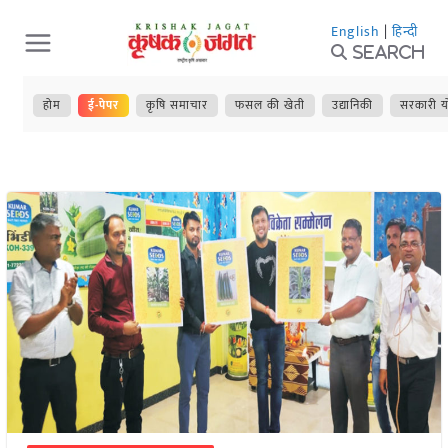
Skip
English
|
हिन्दी
to
Search
content
होम
ई-पेपर
कृषि समाचार
फसल की खेती
उद्यानिकी
सरकारी य