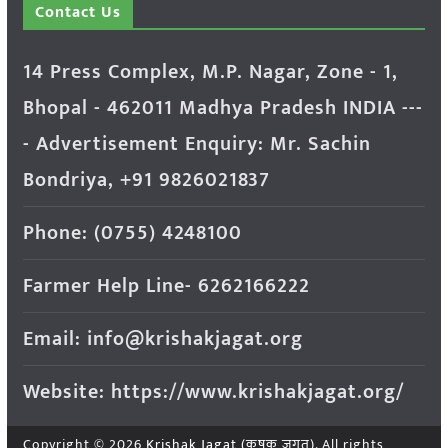
Contact Us
14 Press Complex, M.P. Nagar, Zone - 1,
Bhopal - 462011 Madhya Pradesh INDIA ---
- Advertisement Enquiry: Mr. Sachin
Bondriya, +91 9826021837
Phone: (0755) 4248100
Farmer Help Line- 6262166222
Email: info@krishakjagat.org
Website: https://www.krishakjagat.org/
Copyright © 2026
Krishak Jagat (कृषक जगत)
. All rights