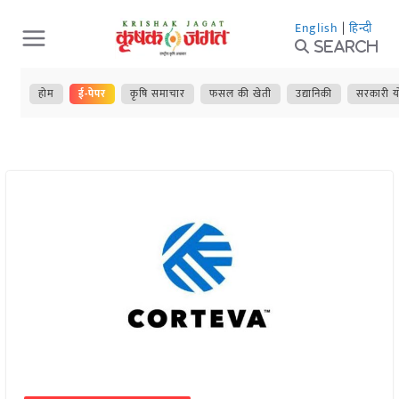
Skip
English
|
हिन्दी
to
Search
content
होम
ई-पेपर
कृषि समाचार
फसल की खेती
उद्यानिकी
सरकारी य