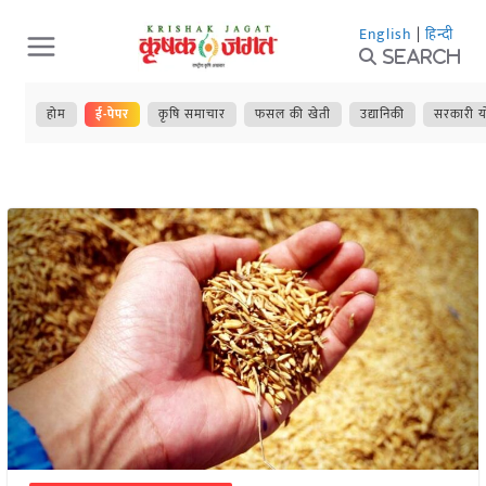
Skip
English
|
हिन्दी
to
Search
content
होम
ई-पेपर
कृषि समाचार
फसल की खेती
उद्यानिकी
सरकारी य