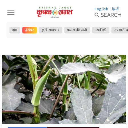
Skip
English
|
हिन्दी
to
Search
content
होम
ई-पेपर
कृषि समाचार
फसल की खेती
उद्यानिकी
सरकारी य