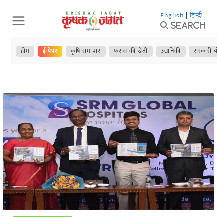
Skip
English
|
हिन्दी
to
Search
content
होम
ई-पेपर
कृषि समाचार
फसल की खेती
उद्यानिकी
सरकारी य