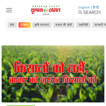
Skip
English
|
हिन्दी
to
Search
content
होम
ई-पेपर
कृषि समाचार
फसल की खेती
उद्यानिकी
सरकारी य