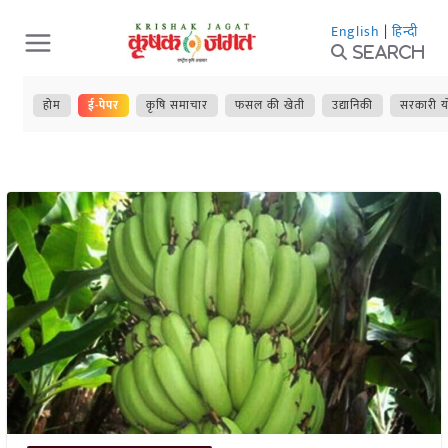
Skip
English
|
हिन्दी
to
Search
content
होम
ई-पेपर
कृषि समाचार
फसल की खेती
उद्यानिकी
सरकारी य