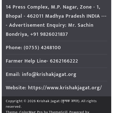
14 Press Complex, M.P. Nagar, Zone - 1,
Bhopal - 462011 Madhya Pradesh INDIA ---
- Advertisement Enquiry: Mr. Sachin
Bondriya, +91 9826021837
Phone: (0755) 4248100
Farmer Help Line- 6262166222
Email: info@krishakjagat.org
Website: https://www.krishakjagat.org/
Copyright © 2026
Krishak Jagat (कृषक जगत)
. All rights
reserved.
Theme:
ColorMag Pro
by ThemeGrill. Powered by