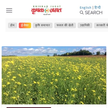
Skip
English
|
हिन्दी
to
Search
content
होम
ई-पेपर
कृषि समाचार
फसल की खेती
उद्यानिकी
सरकारी य