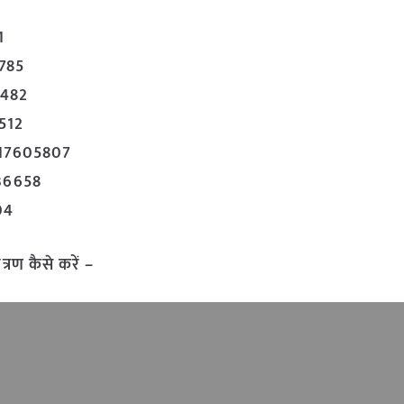
1
9785
33482
9512
 8817605807
036658
704
त्रण कैसे करें –