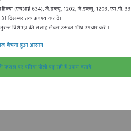
अहिल्या (एचआई 634), जे.डब्ल्यू. 1202, जे.डब्ल्यू. 1203, एम.पी. 3
नी 31 दिसम्बर तक अवश्य कर दें।
पर तुरन्त विशेषज्ञ की सलाह लेकर उसका शीघ्र उपचार करें ।
 उपज बेचना हुआ आसान
ी फसल पर पत्तियां पीली पड़ रही हैं उपाय बतायें