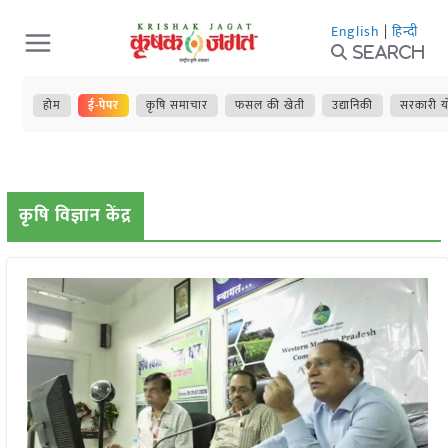
Skip
English
|
हिन्दी
to
Search
content
होम
ई-पेपर
कृषि समाचार
फसल की खेती
उद्यानिकी
सरकारी य
कृषि विज्ञान केंद्र