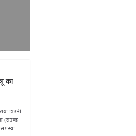
यू का
राया डाउनी
ा (राउण्ड
ी समस्या