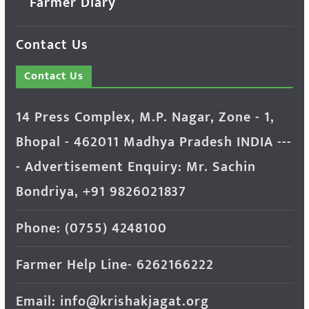
Farmer Diary
Contact Us
Contact Us
14 Press Complex, M.P. Nagar, Zone - 1,
Bhopal - 462011 Madhya Pradesh INDIA ---
- Advertisement Enquiry: Mr. Sachin
Bondriya, +91 9826021837
Phone: (0755) 4248100
Farmer Help Line- 6262166222
Email: info@krishakjagat.org