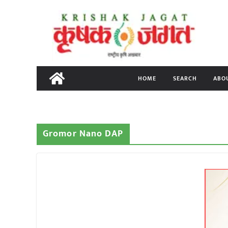
Skip
to
content
HOME
SEARCH
ABO
Gromor Nano DAP