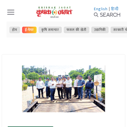
Skip
English
|
हिन्दी
to
Search
content
होम
ई-पेपर
कृषि समाचार
फसल की खेती
उद्यानिकी
सरकारी य