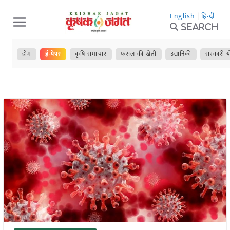
Skip
English
|
हिन्दी
to
Search
content
होम
ई-पेपर
कृषि समाचार
फसल की खेती
उद्यानिकी
सरकारी य