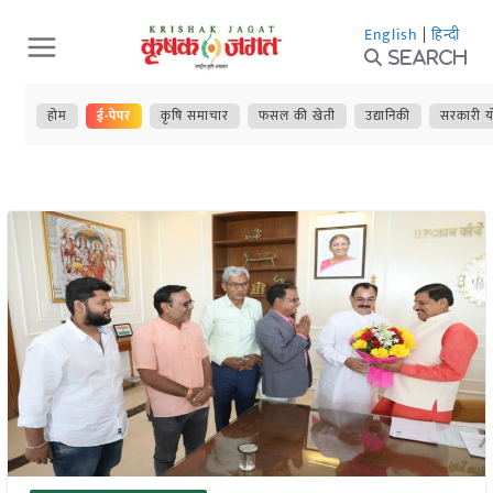
Skip
English
|
हिन्दी
to
Search
content
होम
ई-पेपर
कृषि समाचार
फसल की खेती
उद्यानिकी
सरकारी य