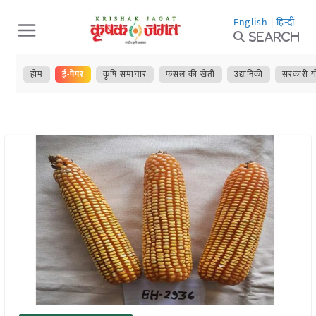
Skip
English
|
हिन्दी
to
Search
content
होम
ई-पेपर
कृषि समाचार
फसल की खेती
उद्यानिकी
सरकारी य