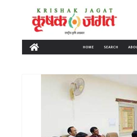
Skip
to
content
HOME
SEARCH
ABO