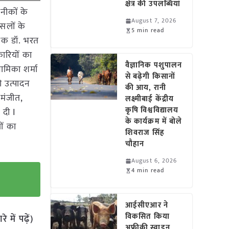
क्षेत्र की उपलब्धियां
कनीकों के
August 7, 2026
सलों के
5 min read
निक डॉ. भरत
ारियों का
वैज्ञानिक पशुपालन
ामिका शर्मा
से बढ़ेगी किसानों
ी उत्पादन
की आय, रानी
. मंजीत,
लक्ष्मीबाई केंद्रीय
कृषि विश्वविद्यालय
 दी I
के कार्यक्रम में बोले
ों का
शिवराज सिंह
चौहान
August 6, 2026
4 min read
आईसीएआर ने
विकसित किया
में पढ़ें)
अफ्रीकी स्वाइन