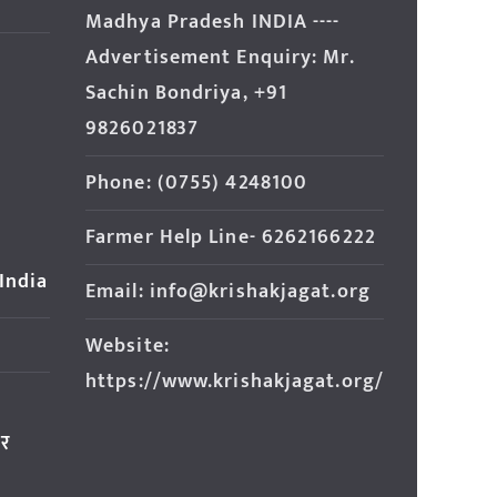
Madhya Pradesh INDIA ----
Advertisement Enquiry: Mr.
Sachin Bondriya, +91
9826021837
Phone: (0755) 4248100
Farmer Help Line- 6262166222
 India
Email: info@krishakjagat.org
Website:
https://www.krishakjagat.org/
ार