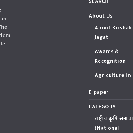
SEARCH
k
About Us
her
The
About Krishak
edom
Jagat
gle
Awards &
Recognition
Agriculture in
E-paper
CATEGORY
राष्ट्रीय कृषि समाच
(National