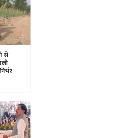
ी से
बदली
िर्भर