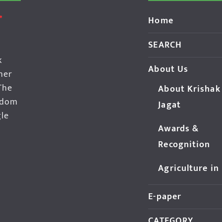
Home
SEARCH
k
About Us
her
The
About Krishak
edom
Jagat
gle
Awards &
Recognition
Agriculture in
E-paper
CATEGORY