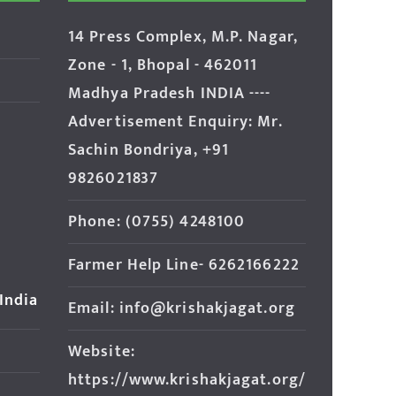
14 Press Complex, M.P. Nagar,
Zone - 1, Bhopal - 462011
Madhya Pradesh INDIA ----
Advertisement Enquiry: Mr.
Sachin Bondriya, +91
9826021837
Phone: (0755) 4248100
Farmer Help Line- 6262166222
 India
Email: info@krishakjagat.org
Website:
https://www.krishakjagat.org/