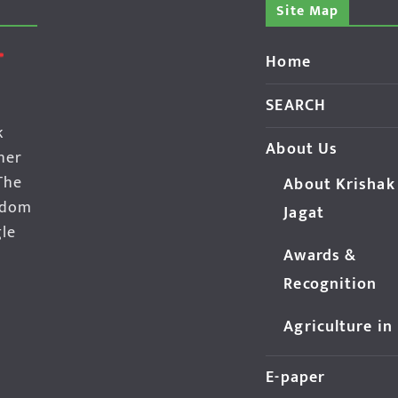
Site Map
Home
SEARCH
k
About Us
her
The
About Krishak
edom
Jagat
gle
Awards &
Recognition
Agriculture in
E-paper