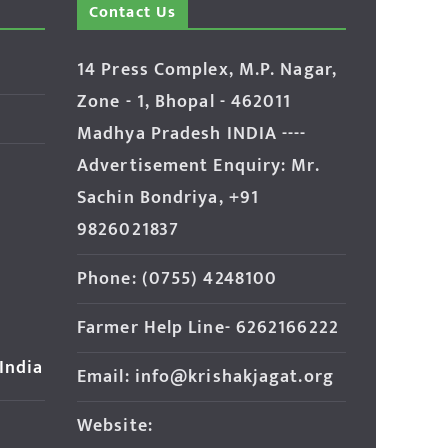
Contact Us
14 Press Complex, M.P. Nagar,
Zone - 1, Bhopal - 462011
Madhya Pradesh INDIA ----
Advertisement Enquiry: Mr.
Sachin Bondriya, +91
9826021837
Phone: (0755) 4248100
Farmer Help Line- 6262166222
 India
Email: info@krishakjagat.org
Website: