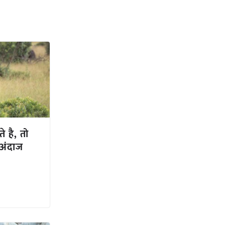
े है, तो
अंदाज