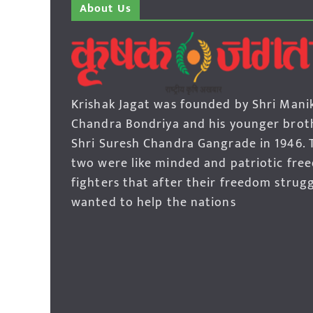
About Us
Krishak Jagat was founded by Shri Mani
Chandra Bondriya and his younger brot
Shri Suresh Chandra Gangrade in 1946. 
two were like minded and patriotic fre
fighters that after their freedom strug
wanted to help the nations