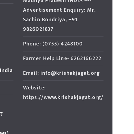
Madhya Pradesh INDIA ----
Advertisement Enquiry: Mr.
Sachin Bondriya, +91
9826021837
Phone: (0755) 4248100
Farmer Help Line- 6262166222
 India
Email: info@krishakjagat.org
Website:
https://www.krishakjagat.org/
ार
ews)