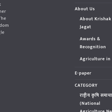
k
About Us
her
The
About Krishak
edom
Jagat
gle
Awards &
Recognition
Agriculture in
E-paper
CATEGORY
राष्ट्रीय कृषि समाच
(National
Agriculture N