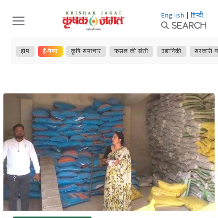
Skip
English
|
हिन्दी
to
Search
content
होम
ई-पेपर
कृषि समाचार
फसल की खेती
उद्यानिकी
सरकारी य