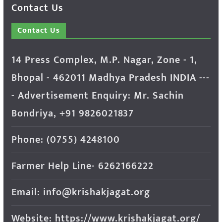
Contact Us
Contact Us
14 Press Complex, M.P. Nagar, Zone - 1,
Bhopal - 462011 Madhya Pradesh INDIA ---
- Advertisement Enquiry: Mr. Sachin
Bondriya, +91 9826021837
Phone: (0755) 4248100
Farmer Help Line- 6262166222
Email: info@krishakjagat.org
Website: https://www.krishakjagat.org/