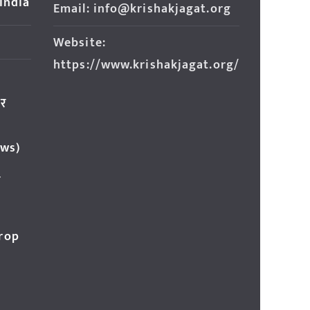
 India
Email: info@krishakjagat.org
Website:
https://www.krishakjagat.org/
ार
ews)
र
Crop