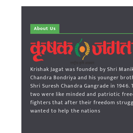
About Us
Krishak Jagat was founded by Shri Mani
Chandra Bondriya and his younger brot
Shri Suresh Chandra Gangrade in 1946. 
two were like minded and patriotic fre
fighters that after their freedom strug
wanted to help the nations