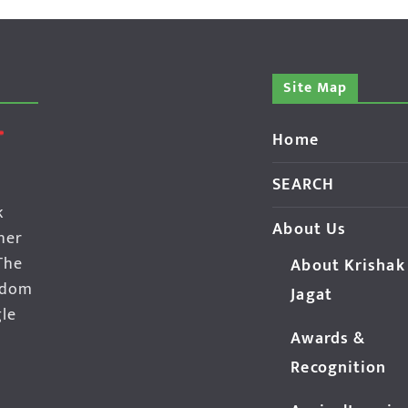
Site Map
Home
SEARCH
k
About Us
her
The
About Krishak
edom
Jagat
gle
Awards &
Recognition