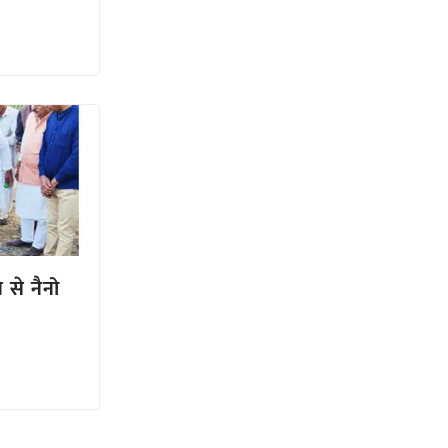
न से नैनो