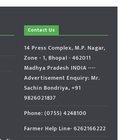
Contact Us
14 Press Complex, M.P. Nagar,
Zone - 1, Bhopal - 462011
Madhya Pradesh INDIA ----
Advertisement Enquiry: Mr.
Sachin Bondriya, +91
9826021837
Phone: (0755) 4248100
Farmer Help Line- 6262166222