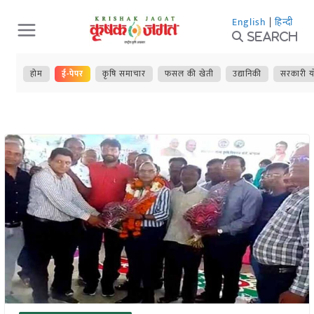
Skip
English
|
हिन्दी
to
Search
content
होम
ई-पेपर
कृषि समाचार
फसल की खेती
उद्यानिकी
सरकारी य