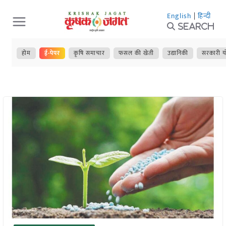
Skip
English
|
हिन्दी
to
Search
content
होम
ई-पेपर
कृषि समाचार
फसल की खेती
उद्यानिकी
सरकारी य