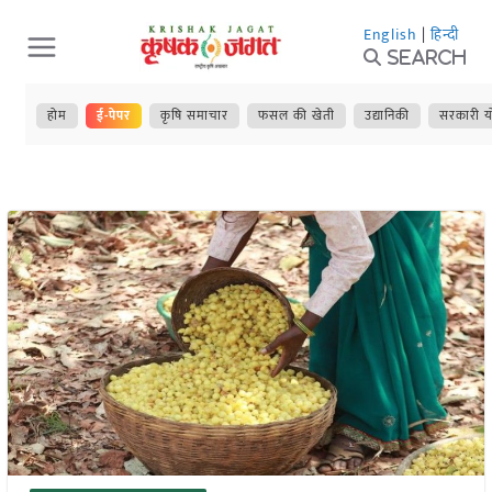
Skip
English
|
हिन्दी
to
Search
content
होम
ई-पेपर
कृषि समाचार
फसल की खेती
उद्यानिकी
सरकारी य