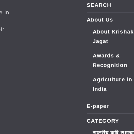
SEARCH
e in
About Us
ir
About Krishak
Jagat
Awards &
Recognition
Agriculture in
India
E-paper
CATEGORY
राष्ट्रीय कृषि समाच