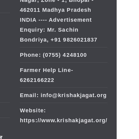
Nagar, Zone - 1, Bhopal -
462011 Madhya Pradesh
INDIA ---- Advertisement
Enquiry: Mr. Sachin
Bondriya, +91 9826021837
Phone: (0755) 4248100
Farmer Help Line-
6262166222
Email: info@krishakjagat.org
Website:
https://www.krishakjagat.org/
ार