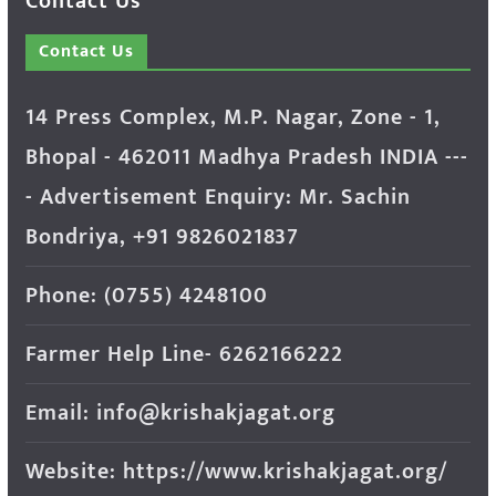
Contact Us
Contact Us
14 Press Complex, M.P. Nagar, Zone - 1,
Bhopal - 462011 Madhya Pradesh INDIA ---
- Advertisement Enquiry: Mr. Sachin
Bondriya, +91 9826021837
Phone: (0755) 4248100
Farmer Help Line- 6262166222
Email: info@krishakjagat.org
Website: https://www.krishakjagat.org/