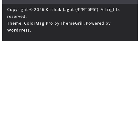
Copyright © 2026
Krishak Jagat (कृषक जगत)
. All rights
reserved.
Theme:
ColorMag Pro
by ThemeGrill. Powered by
WordPress
.