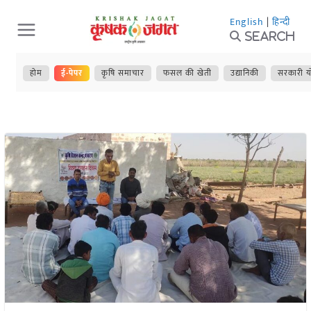
Skip
English
|
हिन्दी
to
Search
content
होम
ई-पेपर
कृषि समाचार
फसल की खेती
उद्यानिकी
सरकारी य