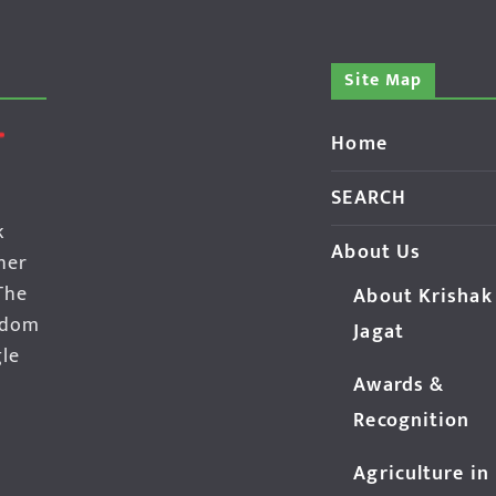
Site Map
Home
SEARCH
k
About Us
her
The
About Krishak
edom
Jagat
gle
Awards &
Recognition
Agriculture in