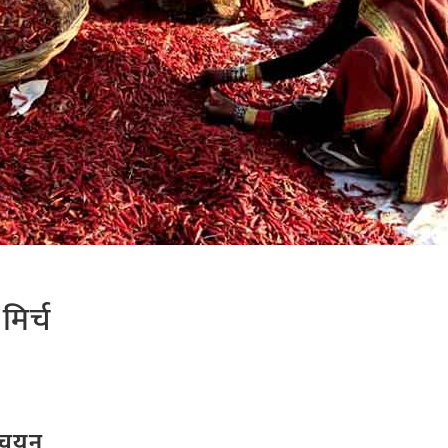
िर्च
ा चयन