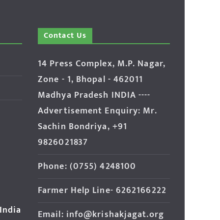
Contact Us
14 Press Complex, M.P. Nagar,
Zone - 1, Bhopal - 462011
Madhya Pradesh INDIA ----
Advertisement Enquiry: Mr.
Sachin Bondriya, +91
9826021837
Phone: (0755) 4248100
Farmer Help Line- 6262166222
 India
Email: info@krishakjagat.org