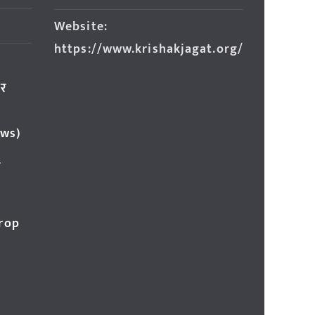
Website:
https://www.krishakjagat.org/
ार
ews)
र
Crop