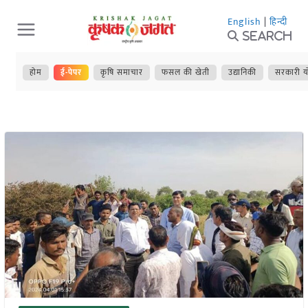
Skip
English
|
हिन्दी
to
Search
content
होम
ई-पेपर
कृषि समाचार
फसल की खेती
उद्यानिकी
सरकारी य