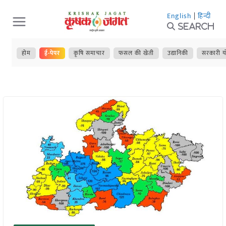
Skip
English
|
हिन्दी
to
Search
content
होम
ई-पेपर
कृषि समाचार
फसल की खेती
उद्यानिकी
सरकारी य